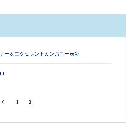
記念セミナー＆エクセレントカンパニー表彰
11
2
1
‹