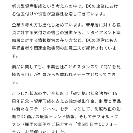
努力型資産形成という考え方の中で、DCの企業におけ
る位置付けや役割が重要性を増してきています。
企業の考え方も進化し始めています。若年層に対する投
資に対する気付きの機会の提供から、リタイアメント準
備層に対する情報提供の在り方など、DCの運営にも人
事担当者や関連金融機関の創意工夫が期待されていま
す。
商品に関しても、事業会社ごとのスタンスや『商品を見
極める目』が社員からも問われるテーマとなってきま
す。
こうした状況の中、今年度は「確定拠出年金法施行15
周年記念～資産形成を支える確定拠出年金、制度と商品
は新たなステージへ～」をテーマとして、制度改正の動
向やDC商品の最新トレンド情報、そしてデフォルトフ
ァンド採用の事例をご紹介する「第5回 日本DCフォー
ラム」を開催いたしました。