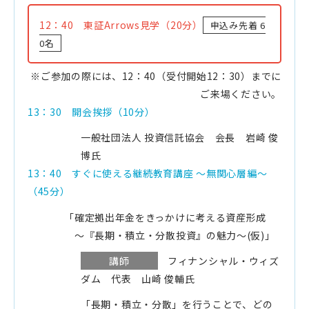
12：40 東証Arrows見学（20分）
申込み先着 6
0名
※ご参加の際には、12：40（受付開始12：30）までに
ご来場ください。
13：30 開会挨拶（10分）
一般社団法人 投資信託協会 会長
岩崎 俊
博氏
13：40 すぐに使える継続教育講座 ～無関心層編～
（45分）
「確定拠出年金をきっかけに考える資産形成
～『長期・積立・分散投資』の魅力～(仮)」
講師
フィナンシャル・ウィズ
ダム 代表
山崎 俊輔氏
「長期・積立・分散」を行うことで、どの