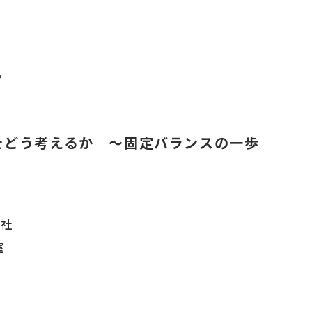
ン
をどう考えるか ～固定バランスの一歩
会社
室