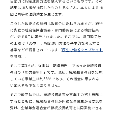
自動的に指定運用方法を購入する――というものです。その
結果は加入者が指図したものと見なされ、本人による指
図と同等の法的効果が生じます。
こうした改正点の詳細は政省令に委ねられますが、施行
に先立つ社会保障審議会・専門委員会による検討結果
が、去る6月に報告されました。そこでは、運用商品数
の上限は「35本」、指定運用方法の基本的な考え方と
基準などが提言されています（
厚生労働省ウェブサイト
を参照）。
そして第3点が、従来は「配慮義務」であった継続投資
教育の「努力義務化」です。現状、継続投資教育を実施
している事業主は約58％であり、その機会に恵まれな
い加入者も少なくありません。
そこで改正法では、継続投資教育を事業主の努力義務に
するとともに、継続投資教育が困難な事業主から委託を
受け、企業年金連合会が継続投資教育を共同実施できる